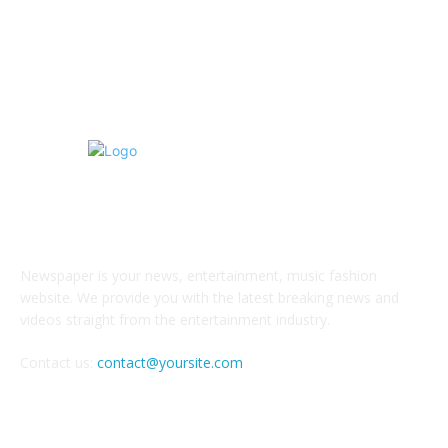
Написание диплома и курсовых (ВКР)
8
Поступление и экзамены
6
О НАС
Newspaper is your news, entertainment, music fashion
website. We provide you with the latest breaking news and
videos straight from the entertainment industry.
Contact us:
contact@yoursite.com
Следите за нами в соцсетях