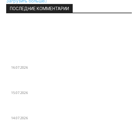
Загрузить больше
ПОСЛЕДНИЕ КОММЕНТАРИИ
ВЫБОР РЕДАКТОРА
Как найти радиус описанной окружности
16.07.2026
Как найти периметр трапеции
15.07.2026
Как найти периметр ромба
14.07.2026
ПОПУЛЯРНЫЕ ПОСТЫ