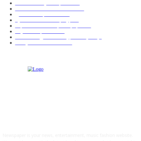
Учебные и научные работы
32
МАТЕМАТИКА И ФИЗИКА
29
Диплом и образование
14
Русский язык и литература
10
Черчение и инженерная графика
10
Ступени образования
9
Написание диплома и курсовых (ВКР)
8
Поступление и экзамены
6
О НАС
Newspaper is your news, entertainment, music fashion website.