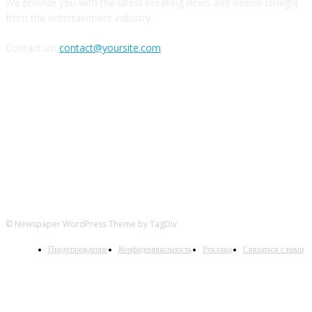
We provide you with the latest breaking news and videos straight
from the entertainment industry.
Contact us:
contact@yoursite.com
Следите за нами в соцсетях
© Newspaper WordPress Theme by TagDiv
Предупреждение
Конфиденциальность
Реклама
Связаться с нами