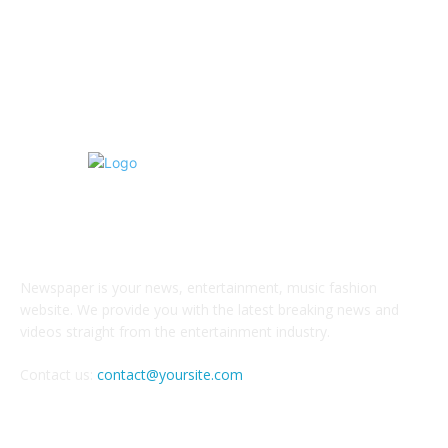
Написание диплома и курсовых (ВКР)
8
Поступление и экзамены
6
О НАС
Newspaper is your news, entertainment, music fashion
website. We provide you with the latest breaking news and
videos straight from the entertainment industry.
Contact us:
contact@yoursite.com