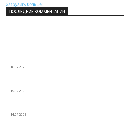
Загрузить больше
ПОСЛЕДНИЕ КОММЕНТАРИИ
ВЫБОР РЕДАКТОРА
Как найти радиус описанной окружности
16.07.2026
Как найти периметр трапеции
15.07.2026
Как найти периметр ромба
14.07.2026
ПОПУЛЯРНЫЕ ПОСТЫ