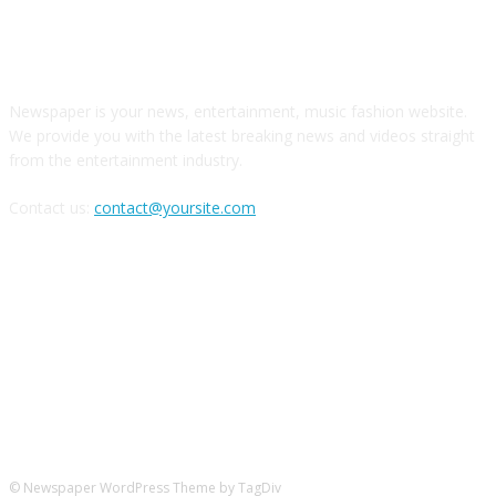
О НАС
Newspaper is your news, entertainment, music fashion website.
We provide you with the latest breaking news and videos straight
from the entertainment industry.
Contact us:
contact@yoursite.com
Следите за нами в соцсетях
© Newspaper WordPress Theme by TagDiv