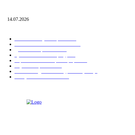
Как найти периметр ромба
14.07.2026
ПОПУЛЯРНЫЕ КАТЕГОРИИ
Учебные и научные работы
32
МАТЕМАТИКА И ФИЗИКА
29
Диплом и образование
14
Русский язык и литература
10
Черчение и инженерная графика
10
Ступени образования
9
Написание диплома и курсовых (ВКР)
8
Поступление и экзамены
6