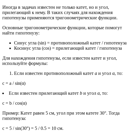
Иногда в задачах известен не только катет, но и угол,
прилегающий к нему. В таких случаях для нахождения
гипотенузы применяются тригонометрические функции.
Основные тригонометрические функции, которые помогут
найти гипотенузу:
Синус угла (sin) = противоположный катет / гипотенуза
Косинус угла (cos) = прилегающий катет / гипотенуза
Для нахождения гипотенузы, если известен катет и угол,
используйте формулы:
Если известен противоположный катет
a
и угол
α
, то:
c = a / sin(α)
Если известен прилегающий катет
b
и угол
α
, то:
c = b / cos(α)
Пример: Катет равен 5 см, угол при этом катете 30°. Тогда
гипотенуза:
c = 5 / sin(30°) = 5 / 0.5 = 10 см.