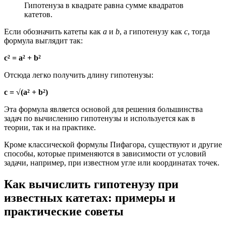
Гипотенуза в квадрате равна сумме квадратов
катетов.
Если обозначить катеты как
a
и
b
, а гипотенузу как
c
, тогда
формула выглядит так:
c² = a² + b²
Отсюда легко получить длину гипотенузы:
c = √(a² + b²)
Эта формула является основой для решения большинства
задач по вычислению гипотенузы и используется как в
теории, так и на практике.
Кроме классической формулы Пифагора, существуют и другие
способы, которые применяются в зависимости от условий
задачи, например, при известном угле или координатах точек.
Как вычислить гипотенузу при
известных катетах: примеры и
практические советы